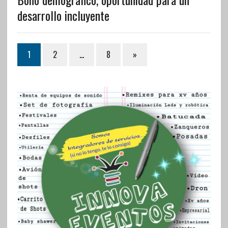
desarrollo incluyente
1
2
…
8
»