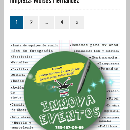
1
2
…
4
»