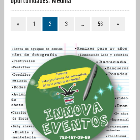
«
1
2
3
…
56
»