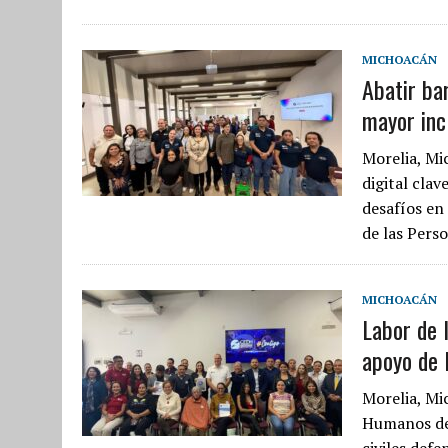
MICHOACÁN
Abatir ba
mayor inc
Morelia, Mi
digital clav
desafíos en
de las Pers
MICHOACÁN
Labor de l
apoyo de
Morelia, Mi
Humanos de 
civiles def