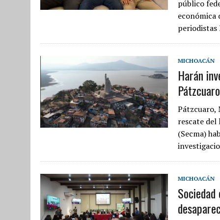
público fede
económica d
periodistas
MICHOACÁN
Harán inve
Pátzcuaro
Pátzcuaro, 
rescate del
(Secma) hab
investigaci
MICHOACÁN
Sociedad 
desaparec