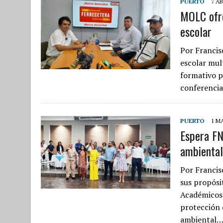
PUERTO
7 AB
MOLC ofre
escolar
Por Francis
escolar mult
formativo p
conferenci
PUERTO
1 M
Espera FN
ambiental
Por Francis
sus propósi
Académicos 
protección 
ambiental