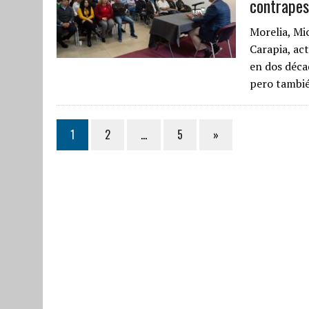
contrape
Morelia, Mi
Carapia, act
en dos déca
pero tambié
1
2
…
5
»