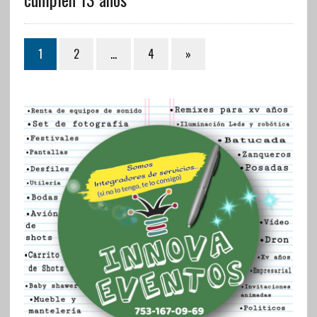
1
2
…
4
»