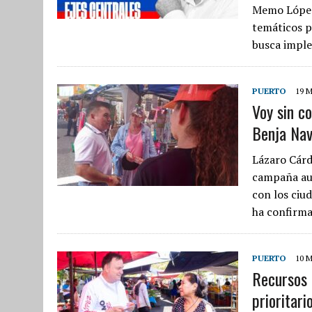
Memo López 
temáticos p
busca imple
PUERTO
19 
Voy sin c
Benja Na
Lázaro Cárd
campaña aus
con los ciu
ha confirm
PUERTO
10 
Recursos 
prioritar