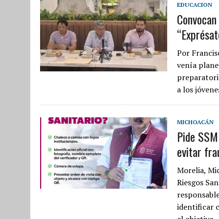
EDUCACION
Convocan 
“Exprésat
Por Francis
venía plane
preparatori
a los jóven
MICHOACÁN
Pide SSM 
evitar fr
Morelia, Mi
Riesgos San
responsable
identificar
el objetivo