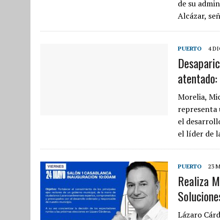
de su admin
Alcázar, se
PUERTO
4 D
Desaparic
atentado:
Morelia, Mi
representa 
el desarroll
el líder de
PUERTO
23 
Realiza M
Solucione
Lázaro Cárd