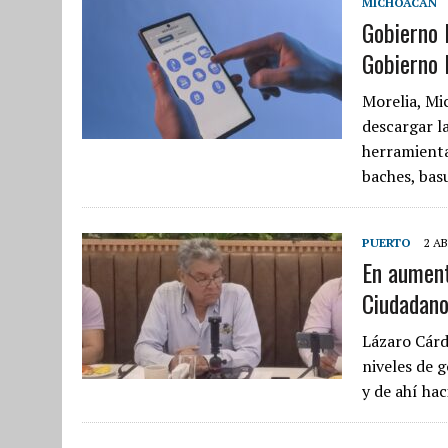
MICHOACÁN
Gobierno 
Gobierno 
Morelia, Mi
descargar l
herramienta
baches, basu
PUERTO
2 AB
En aument
Ciudadano
Lázaro Cárd
niveles de 
y de ahí ha