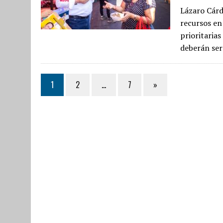
Lázaro Cárd
recursos en 
prioritaria
deberán se
1
2
…
7
»