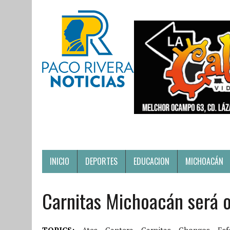
INICIO
DEPORTES
EDUCACION
MICHOACÁN
Carnitas Michoacán será o
TOPICS:
Ates
Cantera
Carnitas
Chongos
Esf