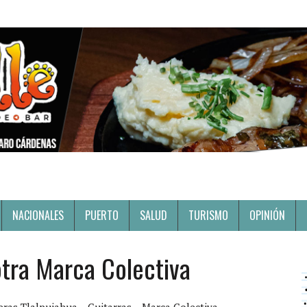
NACIONALES
PUERTO
SALUD
TURISMO
OPINIÓN
tra Marca Colectiva
eras Tlalpujahua
Guitarras
Marca Colectiva