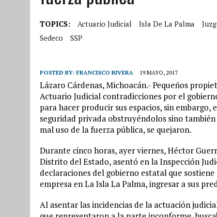
TOPICS:
Actuario Judicial
Isla De La Palma
Juz
Sedeco
SSP
POSTED BY:
FRANCISCO RIVERA
19 MAYO, 2017
Lázaro Cárdenas, Michoacán.- Pequeños propiet
Actuario Judicial contradicciones por el gobierno
para hacer producir sus espacios, sin embargo, 
seguridad privada obstruyéndolos sino también p
mal uso de la fuerza pública, se quejaron.
Durante cinco horas, ayer viernes, Héctor Guerr
Distrito del Estado, asentó en la Inspección Judi
declaraciones del gobierno estatal que sostiene
empresa en La Isla La Palma, ingresar a sus pred
Al asentar las incidencias de la actuación judic
que representaron a la parte inconforme, busca