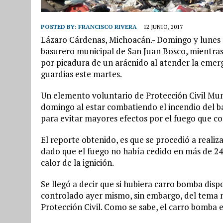
POSTED BY:
FRANCISCO RIVERA
12 JUNIO, 2017
Lázaro Cárdenas, Michoacán.- Domingo y lunes n
basurero municipal de San Juan Bosco, mientras
por picadura de un arácnido al atender la emerge
guardias este martes.
Un elemento voluntario de Protección Civil Muni
domingo al estar combatiendo el incendio del ba
para evitar mayores efectos por el fuego que c
El reporte obtenido, es que se procedió a reali
dado que el fuego no había cedido en más de 24 
calor de la ignición.
Se llegó a decir que si hubiera carro bomba disp
controlado ayer mismo, sin embargo, del tema no
Protección Civil. Como se sabe, el carro bomba e