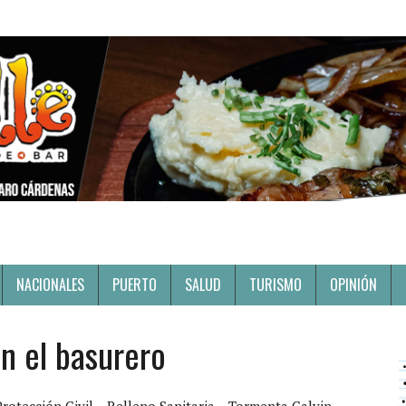
NACIONALES
PUERTO
SALUD
TURISMO
OPINIÓN
n el basurero
Protección Civil
Relleno Sanitaria
Tormenta Calvin