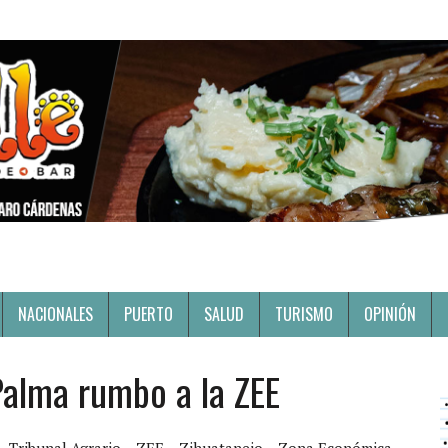
NACIONALES
PUERTO
SALUD
TURISMO
OPINIÓN
Palma rumbo a la ZEE
Tribunal Agrario
ZEE
Zihuatanejo
Zona Económica