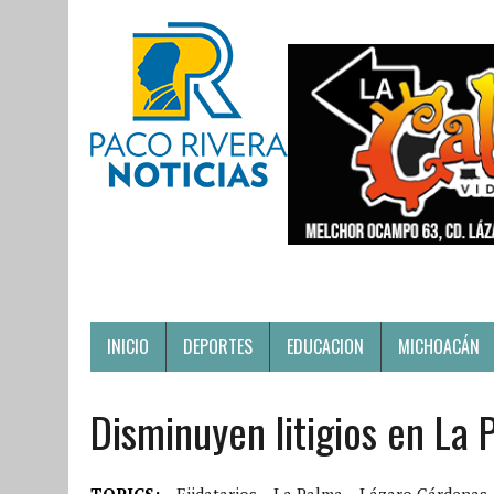
INICIO
DEPORTES
EDUCACION
MICHOACÁN
Disminuyen litigios en La 
TOPICS:
Ejidatarios
La Palma
Lázaro Cárdenas