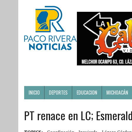
INICIO
DEPORTES
EDUCACION
MICHOACÁN
PT renace en LC; Esmeralda
TOPICS:
Coordinación
Izquierda
Lázaro Cárden