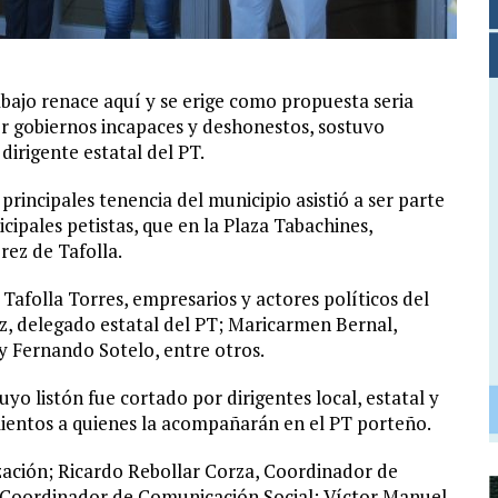
bajo renace aquí y se erige como propuesta seria
r gobiernos incapaces y deshonestos, sostuvo
dirigente estatal del PT.
rincipales tenencia del municipio asistió a ser parte
cipales petistas, que en la Plaza Tabachines,
ez de Tafolla.
afolla Torres, empresarios y actores políticos del
z, delegado estatal del PT; Maricarmen Bernal,
y Fernando Sotelo, entre otros.
uyo listón fue cortado por dirigentes local, estatal y
entos a quienes la acompañarán en el PT porteño.
zación; Ricardo Rebollar Corza, Coordinador de
 Coordinador de Comunicación Social; Víctor Manuel