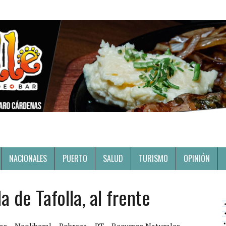
NACIONALES
PUERTO
SALUD
TURISMO
OPINIÓN
 de Tafolla, al frente
as
Neoliberal
Pobreza
PT
Recursos Naturales