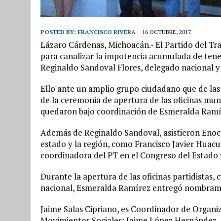
POSTED BY:
FRANCISCO RIVERA
16 OCTUBRE, 2017
Lázaro Cárdenas, Michoacán.- El Partido del Tra
para canalizar la impotencia acumulada de tene
Reginaldo Sandoval Flores, delegado nacional y 
Ello ante un amplio grupo ciudadano que de las p
de la ceremonia de apertura de las oficinas muni
quedaron bajo coordinación de Esmeralda Ramír
Además de Reginaldo Sandoval, asistieron Enoc T
estado y la región, como Francisco Javier Huacu
coordinadora del PT en el Congreso del Estado 
Durante la apertura de las oficinas partidistas, c
nacional, Esmeralda Ramírez entregó nombrami
Jaime Salas Cipriano, es Coordinador de Organi
Movimientos Sociales; Jaime López Hernández,