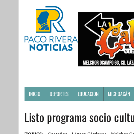
INICIO
DEPORTES
EDUCACION
MICHOACÁN
Listo programa socio cultu
TOPICS:
Costeños
Lázaro Cárdenas
Melchor O