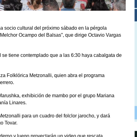
a socio cultural del próximo sábado en la pérgola
“Melchor Ocampo del Balsas”, que dirige Octavio Vargas
n él se tiene contemplado que a las 6:30 haya cabalgata de
za Folklórica Metzonalli, quien abra el programa
errero.
 Marushka, exhibición de mambo por el grupo Mariana
anía Linares.
etzonalli para un cuadro del folclor jarocho, y dará
o Tovar.
derno y luego proyectarán un video que rescata