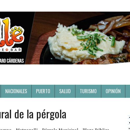
NACIONALES
PUERTO
SALUD
TURISMO
OPINIÓN
ral de la pérgola
campo
Metzonalli
Pérgola Municipal
Plaza Pública