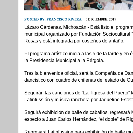
POSTED BY:
FRANCISCO RIVERA
5 DICIEMBRE, 2017
Lázaro Cárdenas, Michoacán.- Está listo el program
municipal organizado por Fundación Sociocultural 
Rosas y está integrada por costeños de antaño.
El programa artístico inicia a las 5 de la tarde y e
la Presidencia Municipal a la Pérgola.
Tras la bienvenida oficial, será la Compañía de Dan
dancístico con cuadro de chilenas del estado de Gu
Seguirán las canciones de “La Tigresa del Puerto”
Latinfussión y música ranchera por Jaqueline Estef
Seguirá exhibición de baile de caballos, regresará M
especio a Juan Carlos Hernández, “el doble” de Rig
Regresará Latinfussion para exhibición de baile mo