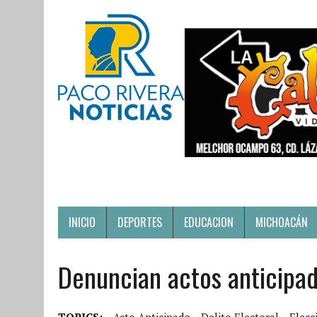
INICIO
DEPORTES
EDUCACION
MICHOACÁN
Denuncian actos anticipa
TOPICS:
Acto Anticipado
Delito Electoral
Elecc