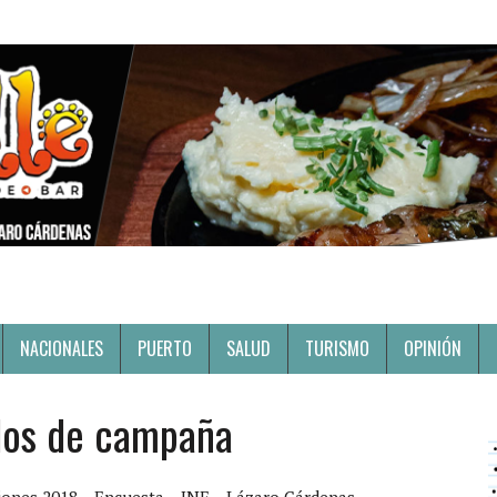
NACIONALES
PUERTO
SALUD
TURISMO
OPINIÓN
dos de campaña
iones 2018
Encuesta
INE
Lázaro Cárdenas