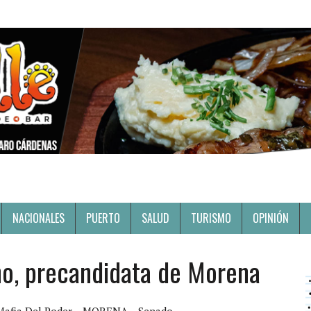
NACIONALES
PUERTO
SALUD
TURISMO
OPINIÓN
iño, precandidata de Morena
Mafia Del Poder
MORENA
Senado