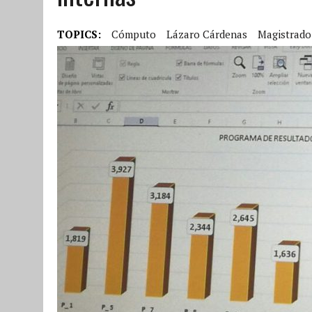
TOPICS:
Cómputo
Lázaro Cárdenas
Magistrado