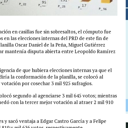
ación en casillas fue sin sobresaltos, el cómputo fue
n las elecciones internas del PRD de este fin de
anilla Oscar Daniel de la Peña, Miguel Gutiérrez
gar mantenía disputa abierta entre Leopoldo Ramírez
igencia de que hubiera elecciones internas ya que el
iría la conformación de la planilla, se colocó al
 votación por cosechar 3 mil 925 sufragios.
 colocó segundo al agenciarse 3 mil 645 votos; mientras
edó con la tercer mejor votación al atraer 2 mil 910
es y sacó ventaja a Edgar Castro García y a Felipe
 819 y mil 636 votos, respectivamente.