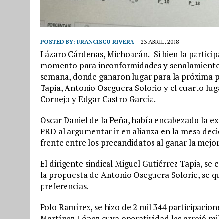
POSTED BY:
FRANCISCO RIVERA
23 ABRIL, 2018
Lázaro Cárdenas, Michoacán.- Si bien la particip
momento para inconformidades y señalamientos e
semana, donde ganaron lugar para la próxima pl
Tapia, Antonio Oseguera Solorio y el cuarto lu
Cornejo y Edgar Castro García.
Oscar Daniel de la Peña, había encabezado la ex
PRD al argumentar ir en alianza en la mesa decid
frente entre los precandidatos al ganar la mejor
El dirigente sindical Miguel Gutiérrez Tapia, se
la propuesta de Antonio Oseguera Solorio, se qu
preferencias.
Polo Ramírez, se hizo de 2 mil 344 participacion
Martínez López cuya operatividad les arrojó mil