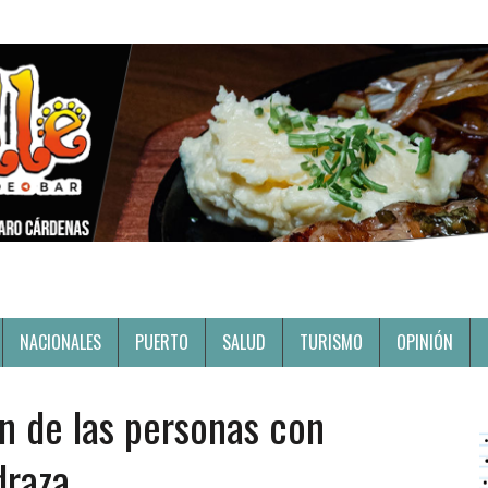
NACIONALES
PUERTO
SALUD
TURISMO
OPINIÓN
ón de las personas con
draza