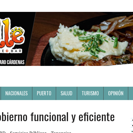
NACIONALES
PUERTO
SALUD
TURISMO
OPINIÓN
bierno funcional y eficiente
RD
Servicios Públicos
Tenencias