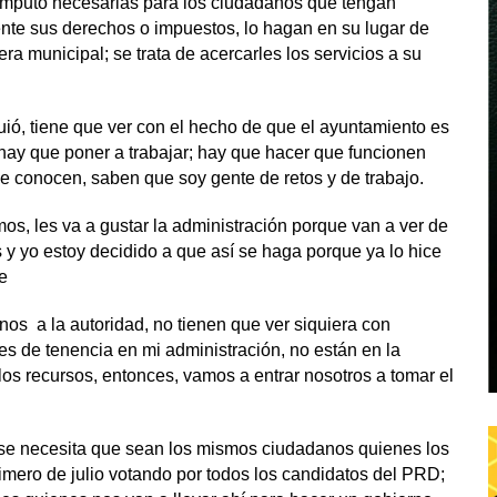
 cómputo necesarias para los ciudadanos que tengan
nte sus derechos o impuestos, lo hagan en su lugar de
ra municipal; se trata de acercarles los servicios a su
uió, tiene que ver con el hecho de que el ayuntamiento es
ay que poner a trabajar; hay que hacer que funcionen
me conocen, saben que soy gente de retos y de trabajo.
os, les va a gustar la administración porque van a ver de
 y yo estoy decidido a que así se haga porque ya lo hice
e
os a la autoridad, no tienen que ver siquiera con
efes de tenencia en mi administración, no están en la
os recursos, entonces, vamos a entrar nosotros a tomar el
, se necesita que sean los mismos ciudadanos quienes los
rimero de julio votando por todos los candidatos del PRD;