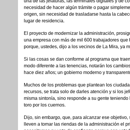
una de las jefaturas, las terminales digitales y de
necesidad de hacer algún trámite o pagar simpleme
origen, sin necesidad de trasladarse hasta la cabece
lugar de residencia.
El proyecto de modernizar la administración, prosig
una empresa con más de mil 600 trabajadores que h
porque, ustedes, dijo a los vecinos de La Mira, ya 
Si las cosas se dan conforme al programa que traem
modo diferente a las tenencias, notarán los cambios
hace diez años; un gobierno moderno y transparent
Muchos de los problemas que plantean los ciudadan
recursos, se trata solo de darles atención y si los j
misma sintonía, sino responde a su gente teniendo l
toro por los cuernos.
Dijo, sin embargo, que, para alcanzar ese objetivo
lleven a tomar las riendas de la administración el p