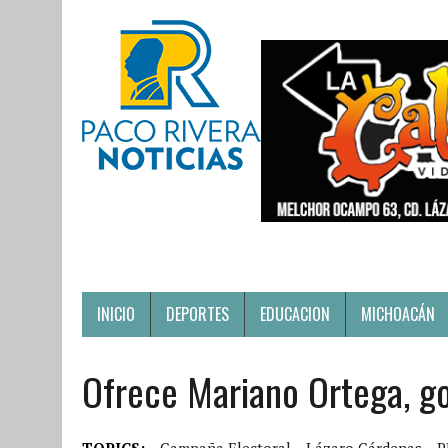
INICIO
DEPORTES
EDUCACION
MICHOACÁN
Ofrece Mariano Ortega, go
TOPICS:
Campaña Electoral
Lázaro Cárdenas
P