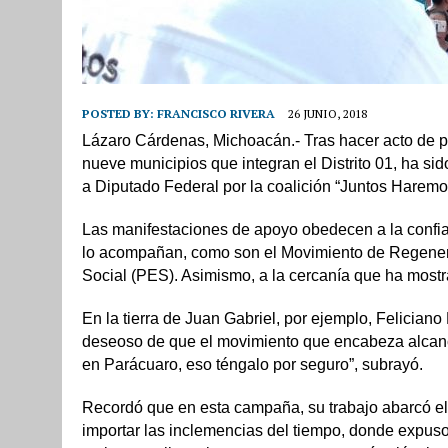
POSTED BY:
FRANCISCO RIVERA
26 JUNIO, 2018
Lázaro Cárdenas, Michoacán.- Tras hacer acto de pr
nueve municipios que integran el Distrito 01, ha sid
a Diputado Federal por la coalición “Juntos Haremos
Las manifestaciones de apoyo obedecen a la confian
lo acompañan, como son el Movimiento de Regener
Social (PES). Asimismo, a la cercanía que ha most
En la tierra de Juan Gabriel, por ejemplo, Feliciano
deseoso de que el movimiento que encabeza alcance 
en Parácuaro, eso téngalo por seguro”, subrayó.
Recordó que en esta campaña, su trabajo abarcó e
importar las inclemencias del tiempo, donde expuso