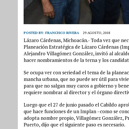
POSTED BY:
FRANCISCO RIVERA
29 AGOSTO, 2018
Lázaro Cárdenas, Michoacán.- Toda vez que nece
Planeación Estratégica de Lázaro Cárdenas (Imp
Alejandro Villagómez González, invitó al alcal
hacer nombramientos de la terna y los candida
Se ocupa ver con seriedad el tema de la planeac
mancha urbana, que no puede ser útil para vivien
para que no salgan muy caros a gobierno y benef
requiere nombrar al director y el órgano directi
Luego que el 27 de junio pasado el Cabildo apro
que hace funciones de un Implan –como se cono
adopta nombre propio, Villagómez González, Pr
Puerto, dijo que el siguiente paso es necesario.