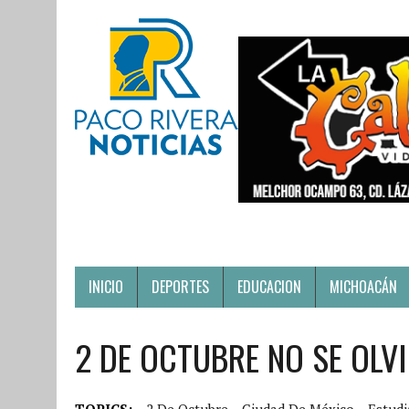
INICIO
DEPORTES
EDUCACION
MICHOACÁN
2 DE OCTUBRE NO SE OLV
TOPICS:
2 De Octubre
Ciudad De México
Estudi