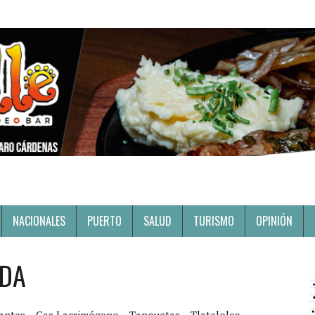
NACIONALES
PUERTO
SALUD
TURISMO
OPINIÓN
IDA
antes
Gas Lacrimógeno
Tanquetas
Tlatelolco