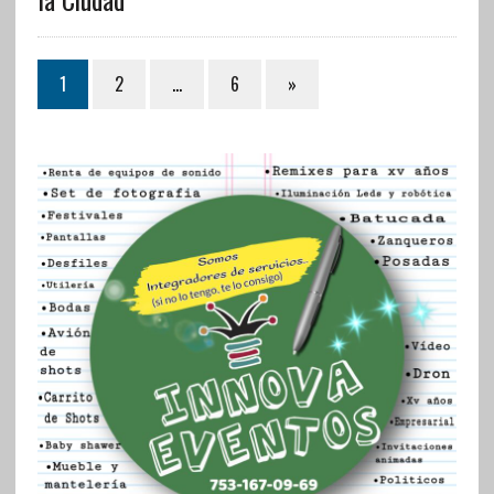
1
2
…
6
»