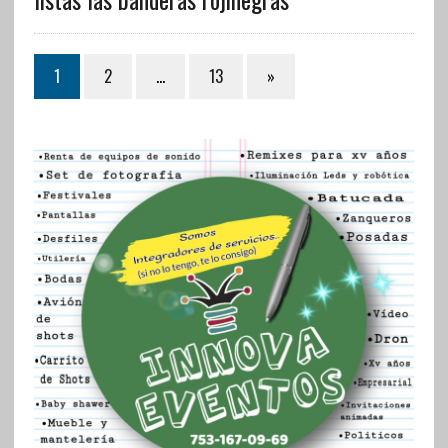
1
2
…
13
»