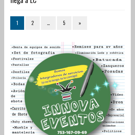
1
2
…
5
»