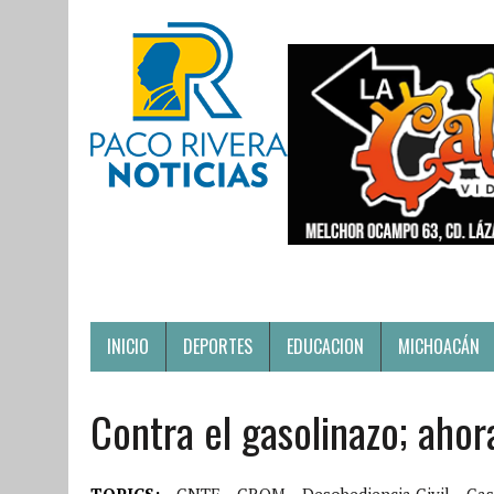
INICIO
DEPORTES
EDUCACION
MICHOACÁN
Contra el gasolinazo; aho
TOPICS:
CNTE
CROM
Desobediencia Civil
Gas