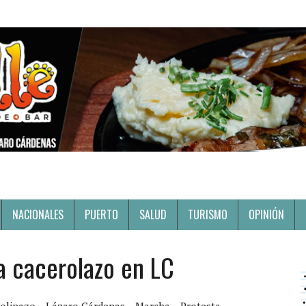
NACIONALES
PUERTO
SALUD
TURISMO
OPINIÓN
ra cacerolazo en LC
olinazo
Lázaro Cárdenas
Marcha
Protesta