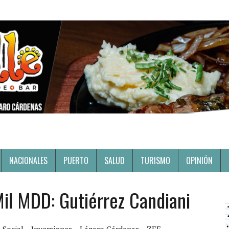
NACIONALES
PUERTO
SALUD
TURISMO
OPINIÓN
Mil MDD: Gutiérrez Candiani
 Social
Inversiones
Lázaro Cárdenas
ZEE