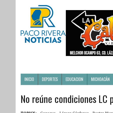
INICIO
DEPORTES
EDUCACION
MICHOACÁN
No reúne condiciones LC p
TOPICS:
Conagua
Lázaro Cárdenas
Rastro Mun