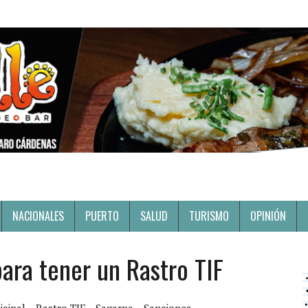
NACIONALES
PUERTO
SALUD
TURISMO
OPINIÓN
ara tener un Rastro TIF
icipal
Rastro TIF
Sagarpa
Sanciones