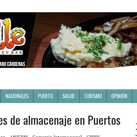
NACIONALES
PUERTO
SALUD
TURISMO
OPINIÓN
res de almacenaje en Puertos
tos
ANIERM
Comercio Internacional
GPPRI