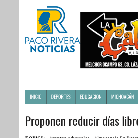
INICIO
DEPORTES
EDUCACION
MICHOACÁN
Proponen reducir días lib
TOPICS:
Agentes Aduanales
Almacenaje En Puer