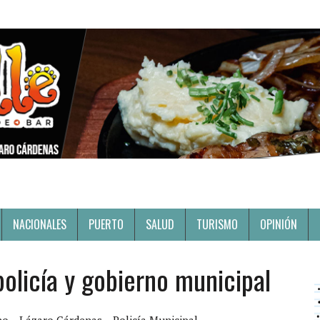
NACIONALES
PUERTO
SALUD
TURISMO
OPINIÓN
olicía y gobierno municipal
ho
Lázaro Cárdenas
Policía Municipal