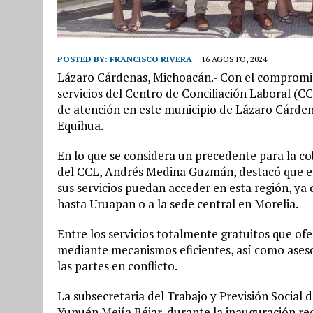
POSTED BY:
FRANCISCO RIVERA
16 AGOSTO, 2024
Lázaro Cárdenas, Michoacán.- Con el compromiso
servicios del Centro de Conciliación Laboral (CC
de atención en este municipio de Lázaro Cárden
Equihua.
En lo que se considera un precedente para la cobe
del CCL, Andrés Medina Guzmán, destacó que est
sus servicios puedan acceder en esta región, ya
hasta Uruapan o a la sede central en Morelia.
Entre los servicios totalmente gratuitos que ofe
mediante mecanismos eficientes, así como ases
las partes en conflicto.
La subsecretaria del Trabajo y Previsión Social
Yunuén Mejía Béjar, durante la inauguración re