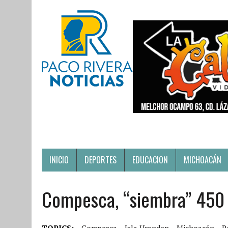
INICIO
DEPORTES
EDUCACION
MICHOACÁN
Compesca, “siembra” 450 m
TOPICS:
Compesca
Isla Uranden
Michoacán
P