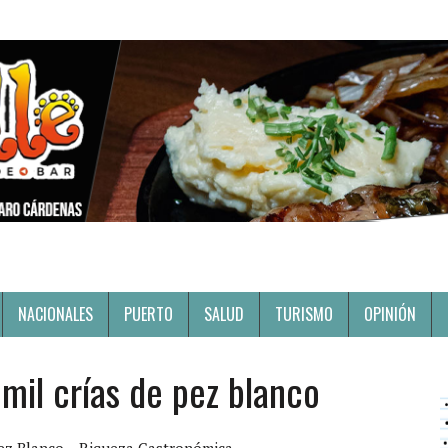
NACIONALES
PUERTO
SALUD
TURISMO
OPINIÓN
il crías de pez blanco
ez Blanco
Riqueza Gastronómica