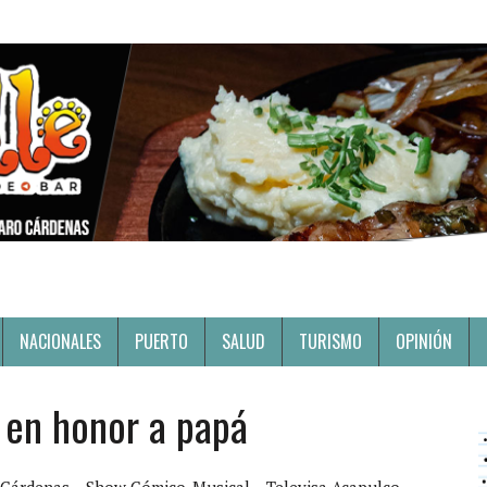
NACIONALES
PUERTO
SALUD
TURISMO
OPINIÓN
o en honor a papá
 Cárdenas
Show Cómico-Musical
Televisa Acapulco