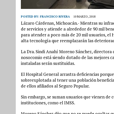
POSTED BY:
FRANCISCO RIVERA
10 MARZO, 2018
Lázaro Cárdenas, Michoacán.- Mientras su inf
de servicios y atiende a alrededor de 90 mil be
para atender a poco más de 20 mil usuarios, el
alta tecnología que reemplazarán las deteriora
La Dra. Sindi Anahí Moreno Sánchez, directora d
nosocomio está siendo dotado de las mejores cam
instaladas serán sustituidas.
El Hospital General arrastra deficiencias porq
sobreexplotada al tener una población beneficia
de ellos afiliados al Seguro Popular.
Sin embargo, se suman usuarios que vienen de 
instituciones, como el IMSS.
Moreno Sánchez dijo que no se puede ocultar que