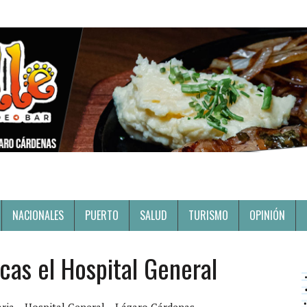
NACIONALES
PUERTO
SALUD
TURISMO
OPINIÓN
cas el Hospital General
aria
Hospital General
Lázaro Cárdenas